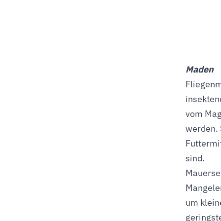
Maden
Fliegenm
insekten
vom Mage
werden. 
Futtermi
sind.
Mauerseg
Mangeler
um klein
geringst