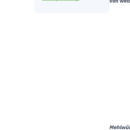
Von welc
Mehlwü