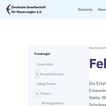
Zum Hauptinhalt springen
Deutsche Gesellschaft
Startseite
New
für Mauersegler e.V.
Startseite
/
Fundvogel
Fe
Erste Hilfe
Komplikationen
Die Erfa
Fatale Fehler
Erkenntn
Füttern
Stelle. 
Richtig füttern
Schnäppe