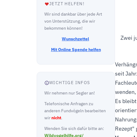
JETZT HELFEN!
Wir sind dankbar über jede Art
von Unterstützung, die wir
bekommen können!
Zwei j
Wunschzettel
Mit Online Spende helfen
Verhängn
seit Jah
Fachleut
WICHTIGE INFOS
wenden, 
Wir nehmen nur Segler an!
Es bleibt
Telefonische Anfragen zu
orientie
anderen Fundvögeln bearbeiten
wir
nicht
.
Nahrungs
Rezept" 
Wenden Sie sich dafür bitte an:
Wildvogelhilfe.org/