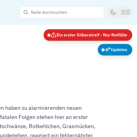
🇩🇪
Ein erster Silberstreif - Nur Notfälle
Updates
ren haben zu alarmierenden neuen
atalen Folgen stehen hier an erster
Rotschwänze, Rotkehlchen, Grasmücken,
rundegehen, reagiert ein fehlernährter