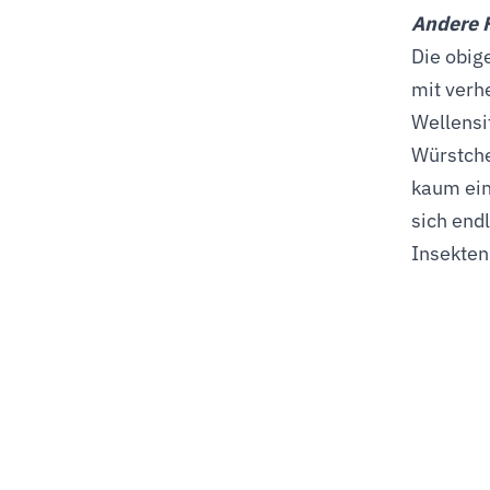
Andere F
Die obig
mit verh
Wellensi
Würstche
kaum ein
sich end
Insekten