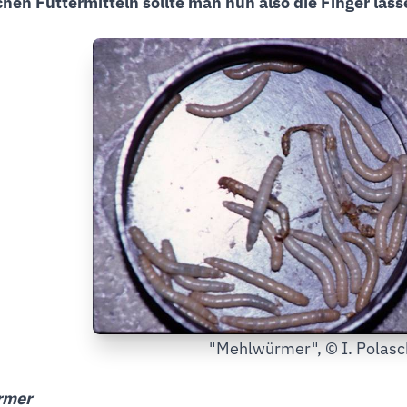
hen Futtermitteln sollte man nun also die Finger las
"Mehlwürmer", © I. Polas
rmer