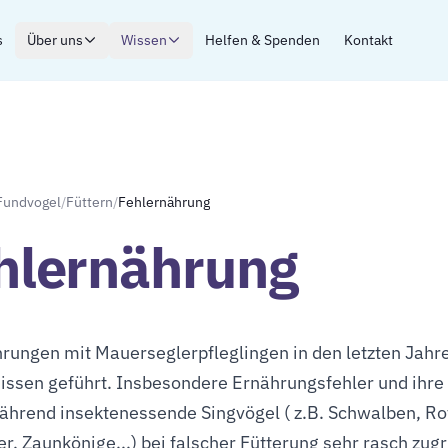
s
Über uns
Wissen
Helfen & Spenden
Kontakt
Fundvogel
/
Füttern
/
Fehlernährung
hlernährung
hrungen mit Mauerseglerpfleglingen in den letzten Jah
issen geführt. Insbesondere Ernährungsfehler und ihre f
Während insektenessende Singvögel ( z.B. Schwalben, 
r, Zaunkönige...) bei falscher Fütterung sehr rasch zug