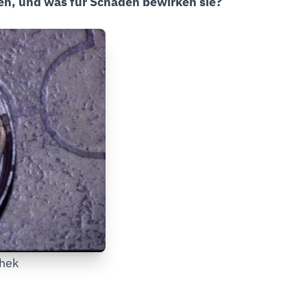
sen, und was für Schäden bewirken sie?
chek