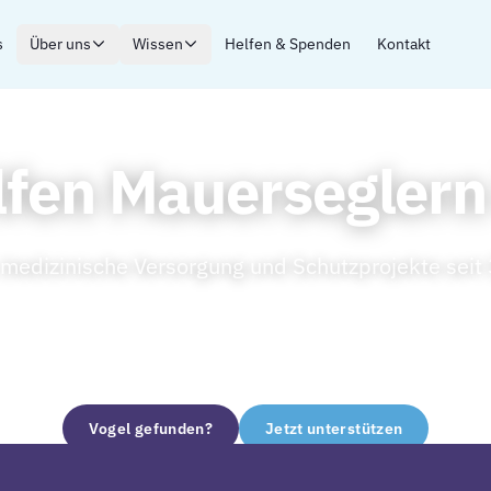
s
Über uns
Wissen
Helfen & Spenden
Kontakt
lfen Mauerseglern 
medizinische Versorgung
und Schutzprojekte
seit 
Vogel gefunden?
Jetzt unterstützen