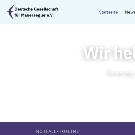
Zum Hauptinhalt springen
Deutsche Gesellschaft
Startseite
New
für Mauersegler e.V.
Wir he
Beratung,
NOTFALL-HOTLINE