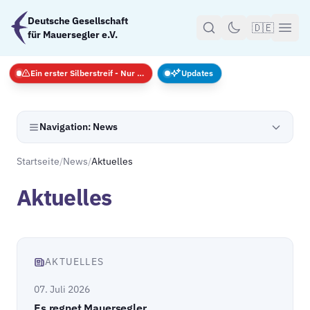
Zum Hauptinhalt springen
Deutsche Gesellschaft
🇩🇪
für Mauersegler e.V.
Ein erster Silberstreif - Nur Notfälle
Updates
Navigation: News
Startseite
/
News
/
Aktuelles
Aktuelles
AKTUELLES
07. Juli 2026
Es regnet Mauersegler