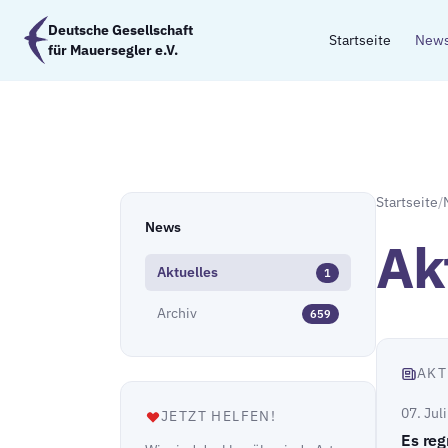
Zum Hauptinhalt springen
Deutsche Gesellschaft
Startseite
New
für Mauersegler e.V.
Startseite
/
News
Ak
Aktuelles
1
Archiv
659
AKT
07. Jul
JETZT HELFEN!
Es reg