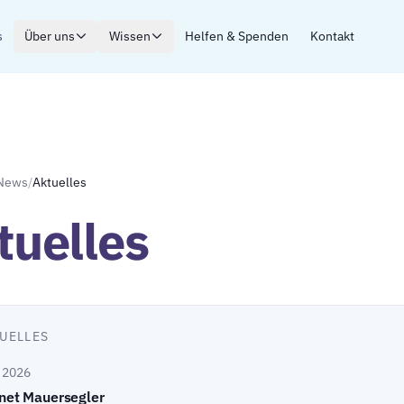
s
Über uns
Wissen
Helfen & Spenden
Kontakt
News
/
Aktuelles
tuelles
UELLES
i 2026
net Mauersegler