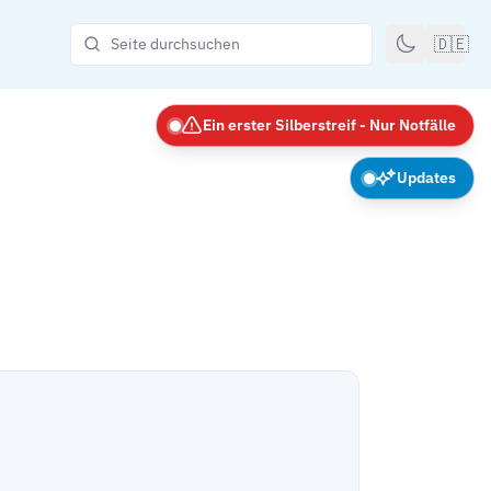
🇩🇪
Ein erster Silberstreif - Nur Notfälle
Updates