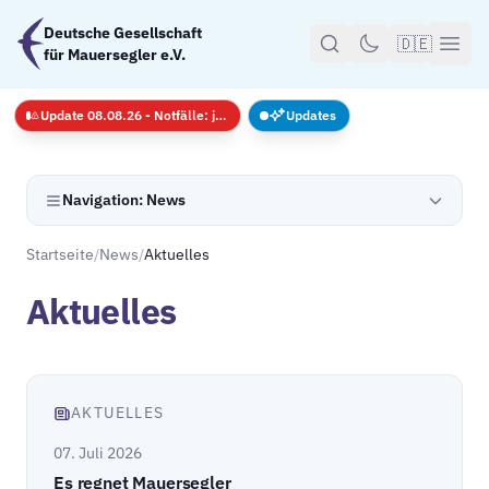
Zum Hauptinhalt springen
Deutsche Gesellschaft
🇩🇪
für Mauersegler e.V.
Update 08.08.26 - Notfälle: jederzeit · GS nur mit Anmeldug
Updates
Navigation: News
Startseite
/
News
/
Aktuelles
Aktuelles
AKTUELLES
07. Juli 2026
Es regnet Mauersegler