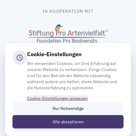
IN KOOPERATION MIT
Cookie-Einstellungen
Wir verwenden Cookies, um Ihre Erfahrung auf
unserer Website zu verbessern. Einige Cookies
sind für den Betrieb der Website notwendig,
gooding
während andere uns helfen, diese Website und
die Nutzererfahrung zu optimieren.
Cookie-Einstellungen anpassen
Nur Notwendige
Impressum
Datenschutz
Cookie-Einstellungen
Alle akzeptieren
Inhaltsverzeichnis
© 2026 Deutsche Gesellschaft für Mauersegler e.V.