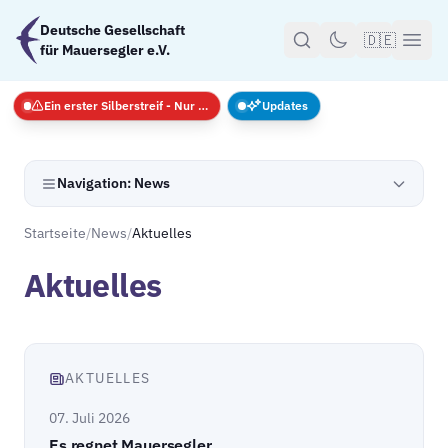
Zum Hauptinhalt springen
Deutsche Gesellschaft
🇩🇪
für Mauersegler e.V.
Ein erster Silberstreif - Nur Notfälle
Updates
Navigation: News
Startseite
/
News
/
Aktuelles
Aktuelles
AKTUELLES
07. Juli 2026
Es regnet Mauersegler