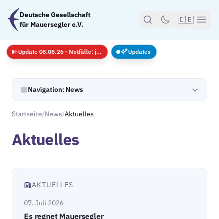
Zum Hauptinhalt springen
Deutsche Gesellschaft
🇩🇪
für Mauersegler e.V.
Update 08.08.26 - Notfälle: jederzeit · GS nur mit Anmeldug
Updates
Navigation: News
Startseite
/
News
/
Aktuelles
Aktuelles
AKTUELLES
07. Juli 2026
Es regnet Mauersegler