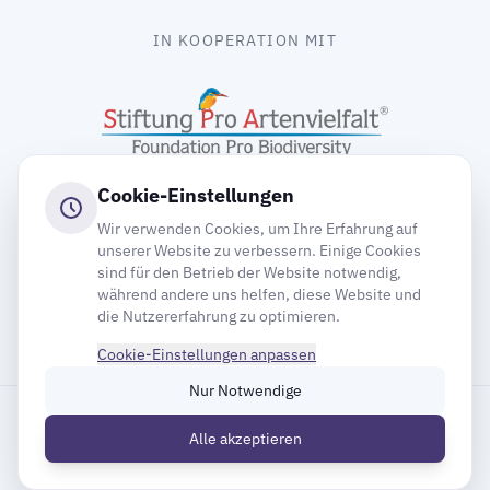
IN KOOPERATION MIT
Cookie-Einstellungen
Wir verwenden Cookies, um Ihre Erfahrung auf
unserer Website zu verbessern. Einige Cookies
sind für den Betrieb der Website notwendig,
gooding
während andere uns helfen, diese Website und
die Nutzererfahrung zu optimieren.
Cookie-Einstellungen anpassen
Nur Notwendige
Impressum
Datenschutz
Cookie-Einstellungen
Alle akzeptieren
Inhaltsverzeichnis
© 2026 Deutsche Gesellschaft für Mauersegler e.V.