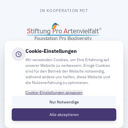
IN KOOPERATION MIT
Cookie-Einstellungen
Wir verwenden Cookies, um Ihre Erfahrung auf
unserer Website zu verbessern. Einige Cookies
sind für den Betrieb der Website notwendig,
gooding
während andere uns helfen, diese Website und
die Nutzererfahrung zu optimieren.
Cookie-Einstellungen anpassen
Nur Notwendige
Impressum
Datenschutz
Cookie-Einstellungen
Alle akzeptieren
Inhaltsverzeichnis
© 2026 Deutsche Gesellschaft für Mauersegler e.V.