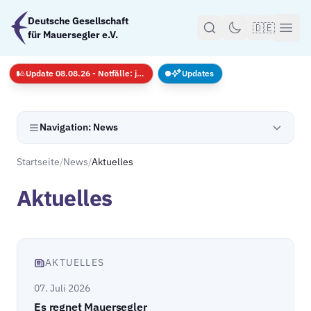
Zum Hauptinhalt springen
Deutsche Gesellschaft
🇩🇪
für Mauersegler e.V.
Update 08.08.26 - Notfälle: jederzeit · GS nur mit Anmeldug
Updates
Navigation: News
Startseite
/
News
/
Aktuelles
Aktuelles
AKTUELLES
07. Juli 2026
Es regnet Mauersegler