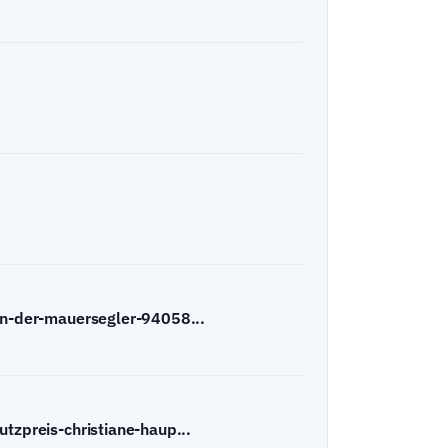
nin-der-mauersegler-94058...
tzpreis-christiane-haup...