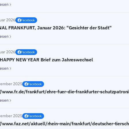
lesen
uar 2026
Facebook
AL FRANKFURT, Januar 2026: "Gesichter der Stadt"
lesen
uar 2026
Facebook
 HAPPY NEW YEAR Brief zum Jahreswechsel
lesen
vember 2025
Facebook
//www.fr.de/frankfurt/ehre-fuer-die-frankfurter-schutzpatro
lesen
vember 2025
Facebook
//www.faz.net/aktuell/rhein-main/frankfurt/deutscher-tierschu