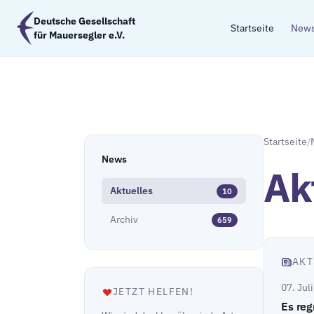
Zum Hauptinhalt springen
Deutsche Gesellschaft
Startseite
New
für Mauersegler e.V.
Startseite
/
News
Ak
Aktuelles
10
Archiv
659
AKT
07. Jul
JETZT HELFEN!
Es reg