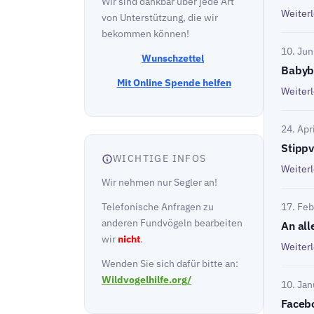
Wir sind dankbar über jede Art
Weiter
von Unterstützung, die wir
bekommen können!
10. Jun
Wunschzettel
Babyb
Mit Online Spende helfen
Weiter
24. Apr
Stippv
WICHTIGE INFOS
Weiter
Wir nehmen nur Segler an!
Telefonische Anfragen zu
17. Feb
anderen Fundvögeln bearbeiten
An all
wir
nicht
.
Weiter
Wenden Sie sich dafür bitte an:
Wildvogelhilfe.org/
10. Jan
Faceb