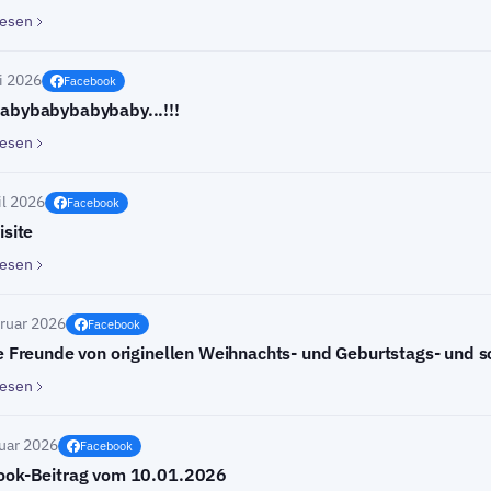
lesen
i 2026
Facebook
abybabybabybaby...!!!
lesen
il 2026
Facebook
isite
lesen
ruar 2026
Facebook
e Freunde von originellen Weihnachts- und Geburtstags- und 
lesen
uar 2026
Facebook
ook-Beitrag vom 10.01.2026