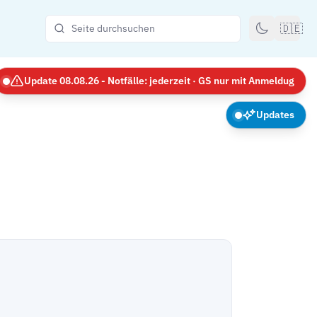
🇩🇪
Update 08.08.26 - Notfälle: jederzeit · GS nur mit Anmeldug
Updates