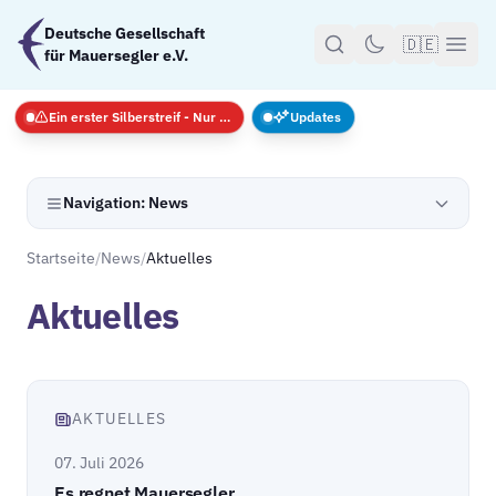
Zum Hauptinhalt springen
Deutsche Gesellschaft
🇩🇪
für Mauersegler e.V.
Ein erster Silberstreif - Nur Notfälle
Updates
Navigation: News
Startseite
/
News
/
Aktuelles
Aktuelles
AKTUELLES
07. Juli 2026
Es regnet Mauersegler