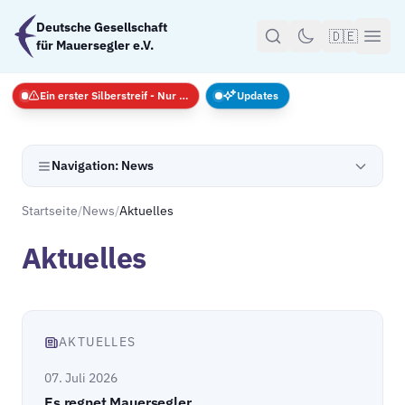
Zum Hauptinhalt springen
Deutsche Gesellschaft
🇩🇪
für Mauersegler e.V.
Ein erster Silberstreif - Nur Notfälle
Updates
Navigation: News
Startseite
/
News
/
Aktuelles
Aktuelles
AKTUELLES
07. Juli 2026
Es regnet Mauersegler