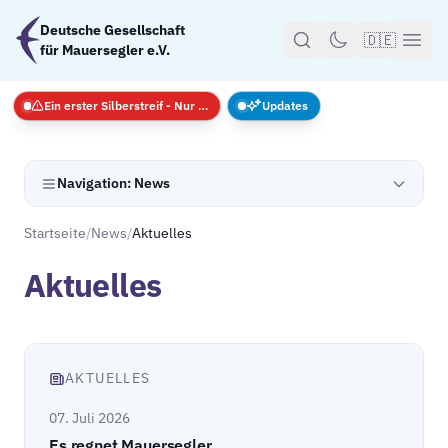
Zum Hauptinhalt springen
Deutsche Gesellschaft
🇩🇪
für Mauersegler e.V.
Ein erster Silberstreif - Nur Notfälle
Updates
Navigation: News
Startseite
/
News
/
Aktuelles
Aktuelles
AKTUELLES
07. Juli 2026
Es regnet Mauersegler