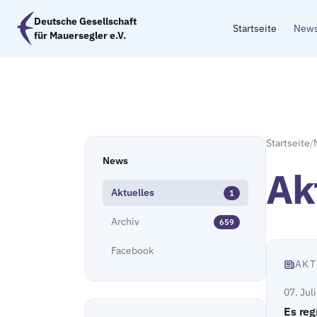
Zum Hauptinhalt springen
Deutsche Gesellschaft
Startseite
New
für Mauersegler e.V.
Startseite
/
News
Ak
Aktuelles
1
Archiv
659
Facebook
AKT
07. Jul
Es reg