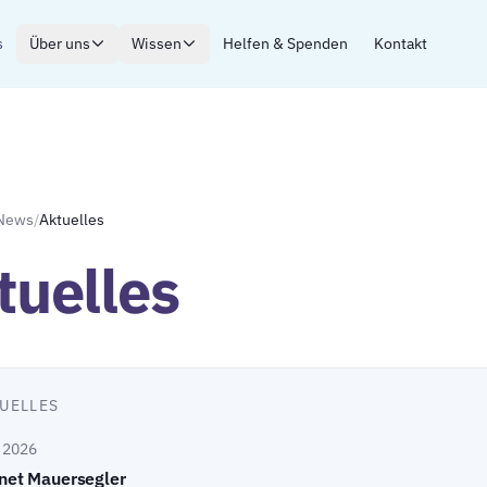
s
Über uns
Wissen
Helfen & Spenden
Kontakt
News
/
Aktuelles
tuelles
UELLES
i 2026
net Mauersegler