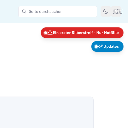
🇩🇪
Ein erster Silberstreif - Nur Notfälle
Updates