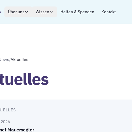
s
Über uns
Wissen
Helfen & Spenden
Kontakt
News
/
Aktuelles
tuelles
UELLES
i 2026
net Mauersegler