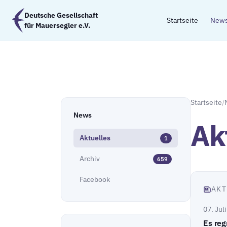
Zum Hauptinhalt springen
Deutsche Gesellschaft
Startseite
New
für Mauersegler e.V.
Startseite
/
News
Ak
Aktuelles
1
Archiv
659
Facebook
AKT
07. Jul
Es reg