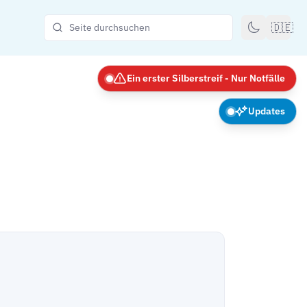
🇩🇪
Ein erster Silberstreif - Nur Notfälle
Updates