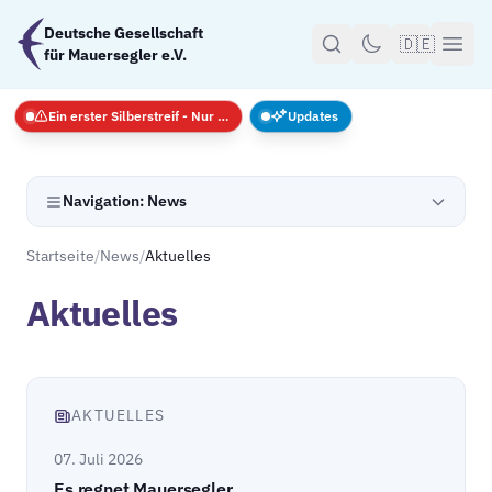
Zum Hauptinhalt springen
Deutsche Gesellschaft
🇩🇪
für Mauersegler e.V.
Ein erster Silberstreif - Nur Notfälle
Updates
Navigation: News
Startseite
/
News
/
Aktuelles
Aktuelles
AKTUELLES
07. Juli 2026
Es regnet Mauersegler