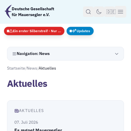
Zum Hauptinhalt springen
Deutsche Gesellschaft
🇩🇪
für Mauersegler e.V.
Ein erster Silberstreif - Nur Notfälle
Updates
Navigation: News
Startseite
/
News
/
Aktuelles
Aktuelles
AKTUELLES
07. Juli 2026
Es regnet Mauersegler