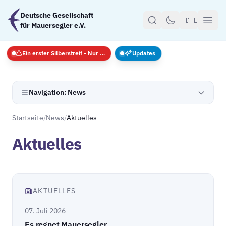
Zum Hauptinhalt springen
Deutsche Gesellschaft
🇩🇪
für Mauersegler e.V.
Ein erster Silberstreif - Nur Notfälle
Updates
Navigation: News
Startseite
/
News
/
Aktuelles
Aktuelles
AKTUELLES
07. Juli 2026
Es regnet Mauersegler