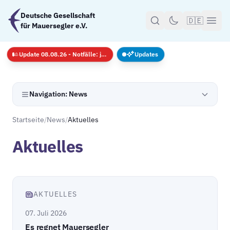
Zum Hauptinhalt springen
Deutsche Gesellschaft
🇩🇪
für Mauersegler e.V.
Update 08.08.26 - Notfälle: jederzeit · GS nur mit Anmeldug
Updates
Navigation: News
Startseite
/
News
/
Aktuelles
Aktuelles
AKTUELLES
07. Juli 2026
Es regnet Mauersegler