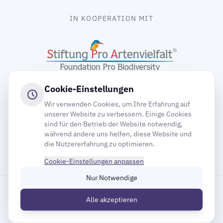
IN KOOPERATION MIT
Cookie-Einstellungen
Wir verwenden Cookies, um Ihre Erfahrung auf
unserer Website zu verbessern. Einige Cookies
sind für den Betrieb der Website notwendig,
gooding
während andere uns helfen, diese Website und
die Nutzererfahrung zu optimieren.
Cookie-Einstellungen anpassen
Nur Notwendige
Impressum
Datenschutz
Cookie-Einstellungen
Alle akzeptieren
Inhaltsverzeichnis
© 2026 Deutsche Gesellschaft für Mauersegler e.V.