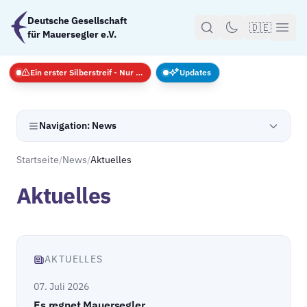
Zum Hauptinhalt springen
Deutsche Gesellschaft
🇩🇪
für Mauersegler e.V.
Ein erster Silberstreif - Nur Notfälle
Updates
Navigation: News
Startseite
/
News
/
Aktuelles
Aktuelles
AKTUELLES
07. Juli 2026
Es regnet Mauersegler