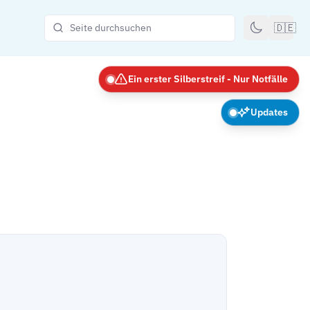
🇩🇪
Ein erster Silberstreif - Nur Notfälle
Updates