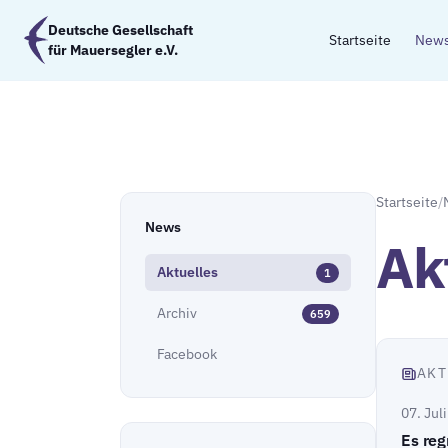
Zum Hauptinhalt springen
Deutsche Gesellschaft
Startseite
New
für Mauersegler e.V.
Startseite
/
News
Ak
Aktuelles
1
Archiv
659
Facebook
AKT
07. Jul
Es reg