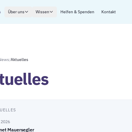
s
Über uns
Wissen
Helfen & Spenden
Kontakt
News
/
Aktuelles
tuelles
UELLES
i 2026
net Mauersegler