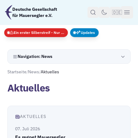
Zum Hauptinhalt springen
Deutsche Gesellschaft
🇩🇪
für Mauersegler e.V.
Ein erster Silberstreif - Nur Notfälle
Updates
Navigation: News
Startseite
/
News
/
Aktuelles
Aktuelles
AKTUELLES
07. Juli 2026
Es regnet Mauersegler