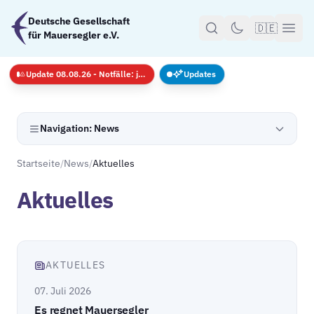
Zum Hauptinhalt springen
Deutsche Gesellschaft
🇩🇪
für Mauersegler e.V.
Update 08.08.26 - Notfälle: jederzeit · GS nur mit Anmeldug
Updates
Navigation: News
Startseite
/
News
/
Aktuelles
Aktuelles
AKTUELLES
07. Juli 2026
Es regnet Mauersegler