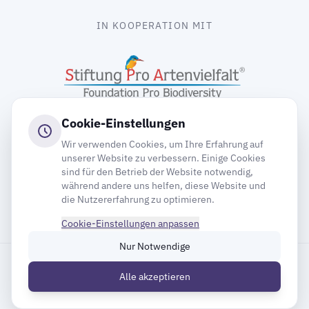
IN KOOPERATION MIT
Cookie-Einstellungen
Wir verwenden Cookies, um Ihre Erfahrung auf
unserer Website zu verbessern. Einige Cookies
sind für den Betrieb der Website notwendig,
gooding
während andere uns helfen, diese Website und
die Nutzererfahrung zu optimieren.
Cookie-Einstellungen anpassen
Nur Notwendige
Impressum
Datenschutz
Cookie-Einstellungen
Alle akzeptieren
Inhaltsverzeichnis
© 2026 Deutsche Gesellschaft für Mauersegler e.V.