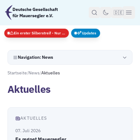
Zum Hauptinhalt springen
Deutsche Gesellschaft
🇩🇪
für Mauersegler e.V.
Ein erster Silberstreif - Nur Notfälle
Updates
Navigation: News
Startseite
/
News
/
Aktuelles
Aktuelles
AKTUELLES
07. Juli 2026
Es regnet Mauersegler