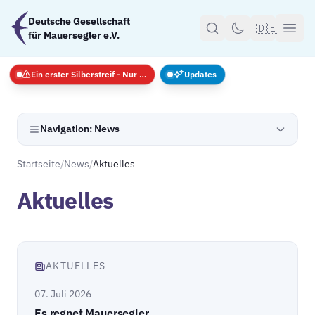
Zum Hauptinhalt springen
Deutsche Gesellschaft
🇩🇪
für Mauersegler e.V.
Ein erster Silberstreif - Nur Notfälle
Updates
Navigation: News
Startseite
/
News
/
Aktuelles
Aktuelles
AKTUELLES
07. Juli 2026
Es regnet Mauersegler