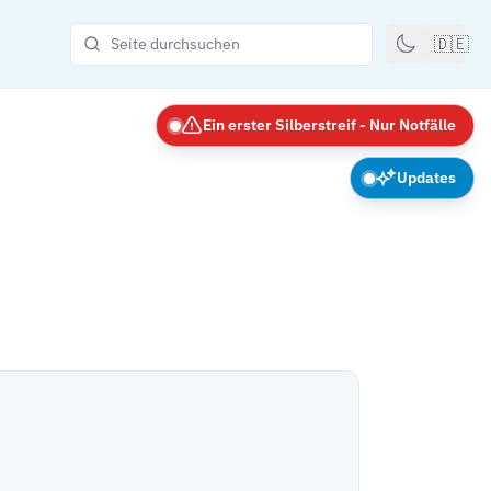
🇩🇪
Ein erster Silberstreif - Nur Notfälle
Updates