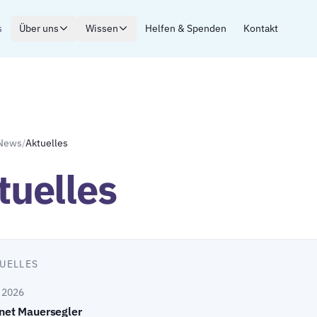
s
Über uns
Wissen
Helfen & Spenden
Kontakt
News
/
Aktuelles
tuelles
UELLES
i 2026
net Mauersegler