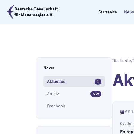
Zum Hauptinhalt springen
Deutsche Gesellschaft
Startseite
New
für Mauersegler e.V.
Startseite
/
News
Ak
Aktuelles
1
Archiv
659
Facebook
AKT
07. Jul
Es reg