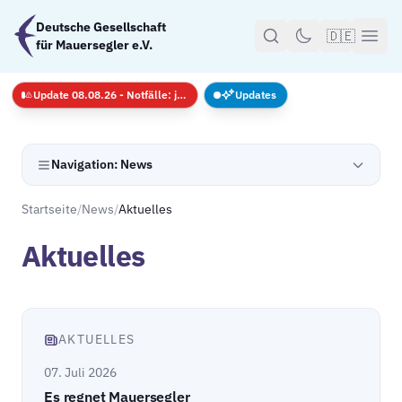
Zum Hauptinhalt springen
Deutsche Gesellschaft
🇩🇪
für Mauersegler e.V.
Update 08.08.26 - Notfälle: jederzeit · GS nur mit Anmeldug
Updates
Navigation: News
Startseite
/
News
/
Aktuelles
Aktuelles
AKTUELLES
07. Juli 2026
Es regnet Mauersegler