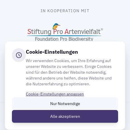
IN KOOPERATION MIT
Cookie-Einstellungen
Wir verwenden Cookies, um Ihre Erfahrung auf
unserer Website zu verbessern. Einige Cookies
sind für den Betrieb der Website notwendig,
gooding
während andere uns helfen, diese Website und
die Nutzererfahrung zu optimieren.
Cookie-Einstellungen anpassen
Nur Notwendige
Impressum
Datenschutz
Cookie-Einstellungen
Alle akzeptieren
Inhaltsverzeichnis
© 2026 Deutsche Gesellschaft für Mauersegler e.V.