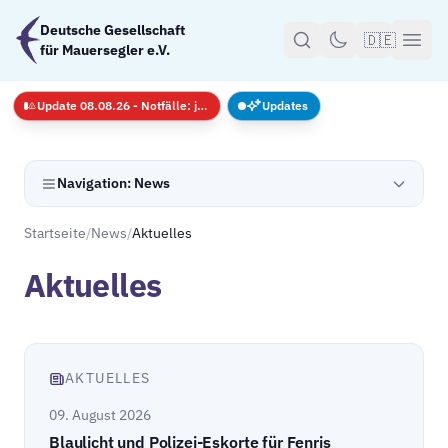
Zum Hauptinhalt springen
Deutsche Gesellschaft
🇩🇪
für Mauersegler e.V.
Update 08.08.26 - Notfälle: jederzeit · GS nur mit Anmeldug
Updates
Navigation: News
Startseite
/
News
/
Aktuelles
Aktuelles
AKTUELLES
09. August 2026
Blaulicht und Polizei-Eskorte für Fenris