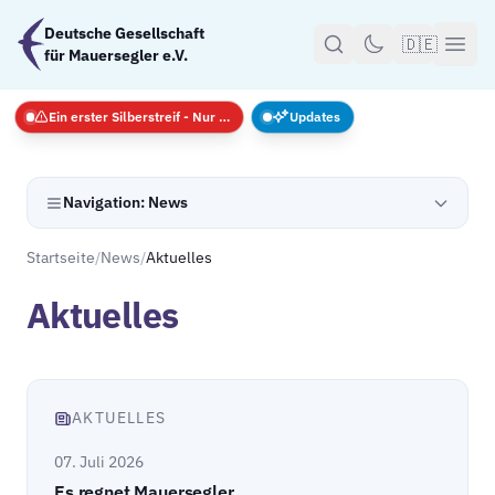
Zum Hauptinhalt springen
Deutsche Gesellschaft
🇩🇪
für Mauersegler e.V.
Ein erster Silberstreif - Nur Notfälle
Updates
Navigation: News
Startseite
/
News
/
Aktuelles
Aktuelles
AKTUELLES
07. Juli 2026
Es regnet Mauersegler