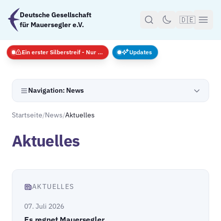
Zum Hauptinhalt springen
Deutsche Gesellschaft
🇩🇪
für Mauersegler e.V.
Ein erster Silberstreif - Nur Notfälle
Updates
Navigation: News
Startseite
/
News
/
Aktuelles
Aktuelles
AKTUELLES
07. Juli 2026
Es regnet Mauersegler