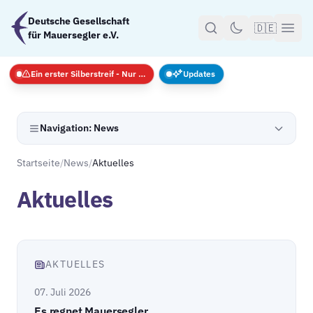
Zum Hauptinhalt springen
Deutsche Gesellschaft
🇩🇪
für Mauersegler e.V.
Ein erster Silberstreif - Nur Notfälle
Updates
Navigation: News
Startseite
/
News
/
Aktuelles
Aktuelles
AKTUELLES
07. Juli 2026
Es regnet Mauersegler