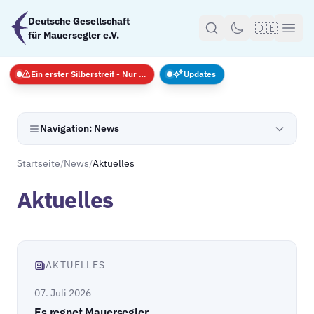
Zum Hauptinhalt springen
Deutsche Gesellschaft
🇩🇪
für Mauersegler e.V.
Ein erster Silberstreif - Nur Notfälle
Updates
Navigation: News
Startseite
/
News
/
Aktuelles
Aktuelles
AKTUELLES
07. Juli 2026
Es regnet Mauersegler