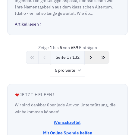
legendär. Die großäugige Aspasia, ebenso schön wie
Ihre Namensgeberin aus dem klassischen Altertum.
Idaho - er hat so lange gewartet. Wie üb...
Artikel lesen
Zeige
1
bis
5
von
659
Einträgen
Seite 1 / 132
Items per page
JETZT HELFEN!
Wir sind dankbar über jede Art von Unterstützung, die
wir bekommen können!
Wunschzettel
Mit Online Spende helfen