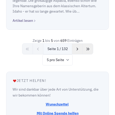
legendär. Die großäugige Aspasia, ebenso schön wie
Ihre Namensgeberin aus dem klassischen Altertum.
Idaho - er hat so lange gewartet. Wie üb...
Artikel lesen
Zeige
1
bis
5
von
659
Einträgen
Seite 1 / 132
Items per page
JETZT HELFEN!
Wir sind dankbar über jede Art von Unterstützung, die
wir bekommen können!
Wunschzettel
Mit Online Spende helfen