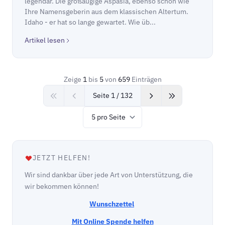
legendär. Die großäugige Aspasia, ebenso schön wie
Ihre Namensgeberin aus dem klassischen Altertum.
Idaho - er hat so lange gewartet. Wie üb...
Artikel lesen
Zeige
1
bis
5
von
659
Einträgen
Seite 1 / 132
Items per page
JETZT HELFEN!
Wir sind dankbar über jede Art von Unterstützung, die
wir bekommen können!
Wunschzettel
Mit Online Spende helfen