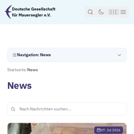
Zum Hauptinhalt springen
Deutsche Gesellschaft
🇩🇪
für Mauersegler e.V.
Navigation: News
Startseite
/
News
News
07. Jul 2026