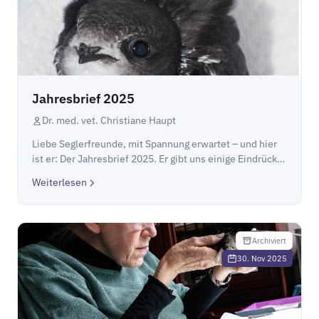
Jahresbrief 2025
Dr. med. vet. Christiane Haupt
Liebe Seglerfreunde, mit Spannung erwartet – und hier
ist er: Der Jahresbrief 2025. Er gibt uns einige Eindrücke
aus einem sehr turbulenten Jahr 2025 in unserer
Weiterlesen
Mauerseglerklinik. Wir hoffen er gefäl...
Archiviert
30. Nov 2025