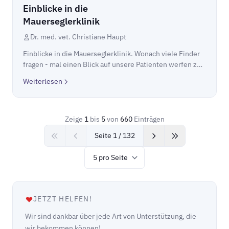
Einblicke in die
Mauerseglerklinik
Dr. med. vet. Christiane Haupt
Einblicke in die Mauerseglerklinik. Wonach viele Finder
fragen - mal einen Blick auf unsere Patienten werfen zu
dürfen - das könnt Ihr hier nun tun: Vor wenigen Tagen
Weiterlesen
war Sat1 bei uns zu Besuch und ha...
Zeige
1
bis
5
von
660
Einträgen
Seite 1 / 132
Items per page
JETZT HELFEN!
Wir sind dankbar über jede Art von Unterstützung, die
wir bekommen können!