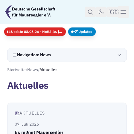
Zum Hauptinhalt springen
Deutsche Gesellschaft
🇩🇪
für Mauersegler e.V.
Update 08.08.26 - Notfälle: jederzeit · GS nur mit Anmeldug
Updates
Navigation: News
Startseite
/
News
/
Aktuelles
Aktuelles
AKTUELLES
07. Juli 2026
Es regnet Mauersegler