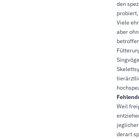
den spez
probiert
Viele eh
aber ohn
betroffe
Fütterun
Singvöge
Skeletts
tierärztl
hochspez
Fehlende
Weil fre
entziehe
jeglicher
derart s