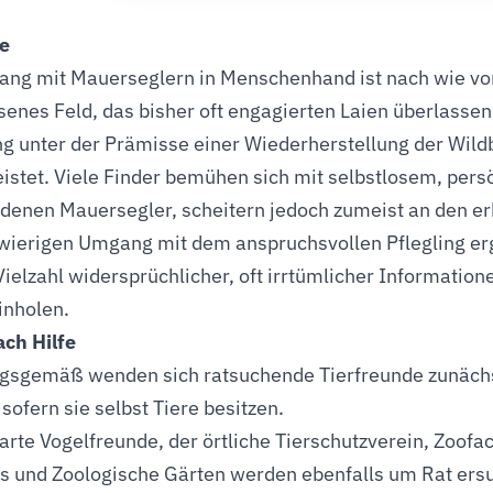
e
ng mit Mauerseglern in Menschenhand ist nach wie vor
senes Feld, das bisher oft engagierten Laien überlassen
g unter der Prämisse einer Wiederherstellung der Wildb
istet. Viele Finder bemühen sich mit selbstlosem, pe
denen Mauersegler, scheitern jedoch zumeist an den er
ierigen Umgang mit dem anspruchsvollen Pflegling erg
Vielzahl widersprüchlicher, oft irrtümlicher Information
inholen.
ch Hilfe
gsgemäß wenden sich ratsuchende Tierfreunde zunächst 
sofern sie selbst Tiere besitzen.
rte Vogelfreunde, der örtliche Tierschutzverein, Zoof
s und Zoologische Gärten werden ebenfalls um Rat ersuc