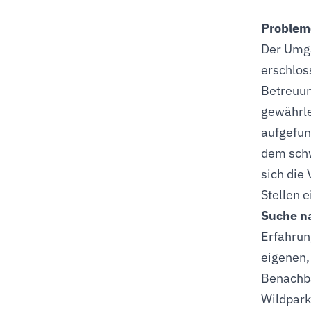
Problem
Der Umga
erschlos
Betreuun
gewährle
aufgefun
dem schw
sich die 
Stellen e
Suche na
Erfahrun
eigenen, 
Benachba
Wildpark