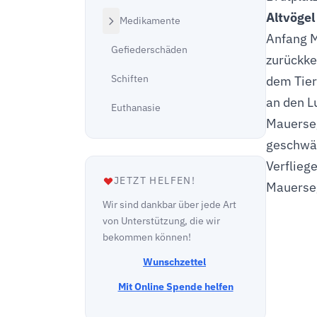
Altvögel
Medikamente
Anfang M
Gefiederschäden
zurückke
Schiften
dem Tier
an den L
Euthanasie
Mauerseg
geschwäc
Verflieg
JETZT HELFEN!
Mauerseg
Wir sind dankbar über jede Art
von Unterstützung, die wir
bekommen können!
Wunschzettel
Mit Online Spende helfen