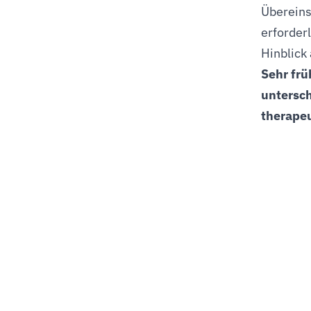
Übereins
erforder
Hinblick 
Sehr frü
untersch
therapeu