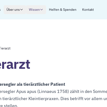
s
Über uns
Wissen
Helfen & Spenden
Kontakt
Tierarzt
erarzt
rsegler als tierärztlicher Patient
rsegler Apus apus (Linnaeus 1758) zählt in den Somme
 tierärztlicher Kleintierpraxen. Dies betrifft vor allem
e stellen.