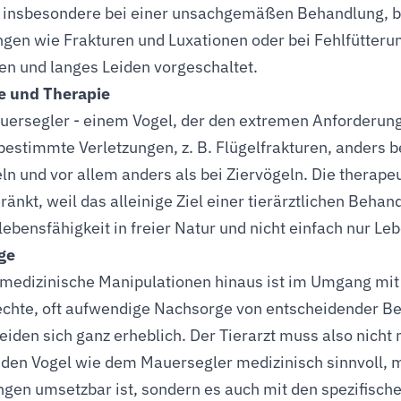
, insbesondere bei einer unsachgemäßen Behandlung, be
ngen wie Frakturen und Luxationen oder bei Fehlfütter
n und langes Leiden vorgeschaltet.
e und Therapie
ersegler - einem Vogel, der den extremen Anforderun
estimmte Verletzungen, z. B. Flügelfrakturen, anders b
ln und vor allem anders als bei Ziervögeln. Die therape
ränkt, weil das alleinige Ziel einer tierärztlichen Beha
ebensfähigkeit in freier Natur und nicht einfach nur Leb
ge
rmedizinische Manipulationen hinaus ist im Umgang mit
chte, oft aufwendige Nachsorge von entscheidender B
eiden sich ganz erheblich. Der Tierarzt muss also nich
nden Vogel wie dem Mauersegler medizinisch sinnvoll, 
gen umsetzbar ist, sondern es auch mit den spezifisch