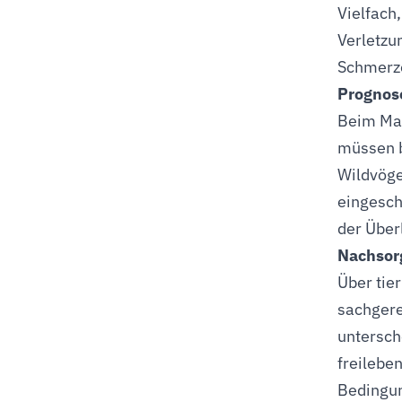
Vielfach
Verletzu
Schmerze
Prognos
Beim Mau
müssen b
Wildvöge
eingesch
der Überl
Nachsor
Über tie
sachgere
untersch
freilebe
Bedingun