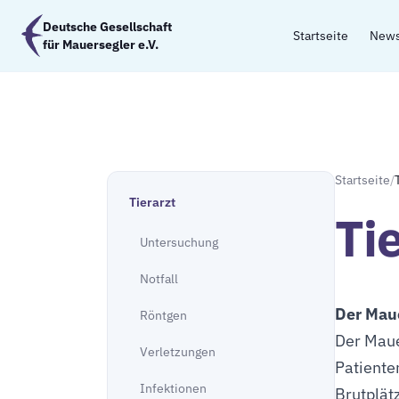
Zum Hauptinhalt springen
Deutsche Gesellschaft
Startseite
New
für Mauersegler e.V.
Startseite
/
Tierarzt
Ti
Untersuchung
Notfall
Der Maue
Röntgen
Der Maue
Verletzungen
Patienten
Infektionen
Brutplätz