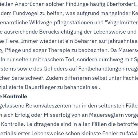
iellen Ansprüchen solcher Findlinge häufig überfordert.
, dem Fundvogel zu helfen, was aufgrund mangelnder Ken
renamtliche Wildvogelpflegestationen und "Vogelmütter
e ausreichende Berücksichtigung der Lebensweise und
ne Tiere. Immer wieder ist ein Beharren auf jahrzehnte
g, Pflege und sogar Therapie zu beobachten. Da Mauers
ln nur selten mit raschem Tod, sondern durchweg mit 
ystems sowie des Gefieders auf Fehlbehandlungen reagi
icher Seite schwer. Zudem differieren selbst unter Fachl
ialisierte Dauerflieger zu behandeln sei.
 Kontrolle
igelassene Rekonvaleszenten nur in den seltensten Fällen
n sich Erfolg oder Misserfolg von an Mauerseglern vo
 Kontrolle. Leidtragende sind in allen Fällen die betrof
pezialisierter Lebensweise schon kleinste Fehler zu fa