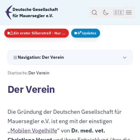
Zum Hauptinhalt springen
Deutsche Gesellschaft
🇩🇪
für Mauersegler e.V.
Ein erster Silberstreif - Nur Notfälle
Updates
Navigation: Der Verein
Startseite
/
Der Verein
Der Verein
Die Gründung der Deutschen Gesellschaft für
Mauersegler e.V. ist eng mit der einstigen
„
Mobilen Vogelhilfe
“ von
Dr. med. vet.
Christiane Haupt
und ihrer Entwicklung über die