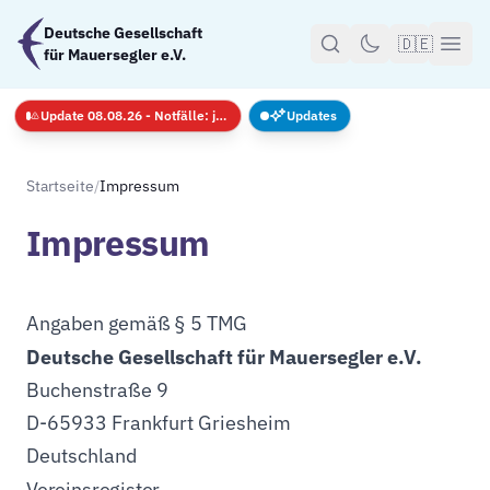
Zum Hauptinhalt springen
Deutsche Gesellschaft
🇩🇪
für Mauersegler e.V.
Update 08.08.26 - Notfälle: jederzeit · GS nur mit Anmeldug
Updates
Startseite
/
Impressum
Impressum
Angaben gemäß § 5 TMG
Deutsche Gesellschaft für Mauersegler e.V.
Buchenstraße 9
D-65933 Frankfurt Griesheim
Deutschland
Vereinsregister