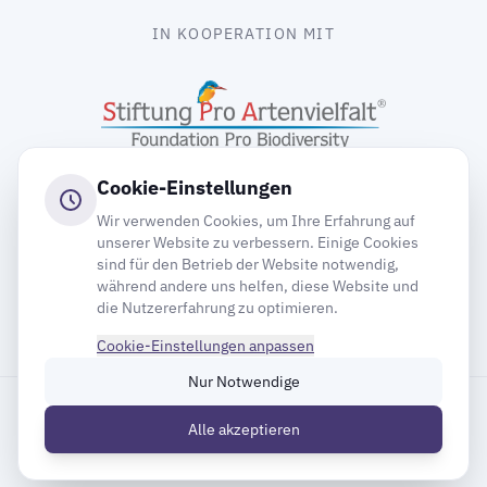
IN KOOPERATION MIT
Cookie-Einstellungen
Wir verwenden Cookies, um Ihre Erfahrung auf
unserer Website zu verbessern. Einige Cookies
sind für den Betrieb der Website notwendig,
gooding
während andere uns helfen, diese Website und
die Nutzererfahrung zu optimieren.
Cookie-Einstellungen anpassen
Nur Notwendige
Impressum
Datenschutz
Cookie-Einstellungen
Alle akzeptieren
Inhaltsverzeichnis
© 2026 Deutsche Gesellschaft für Mauersegler e.V.