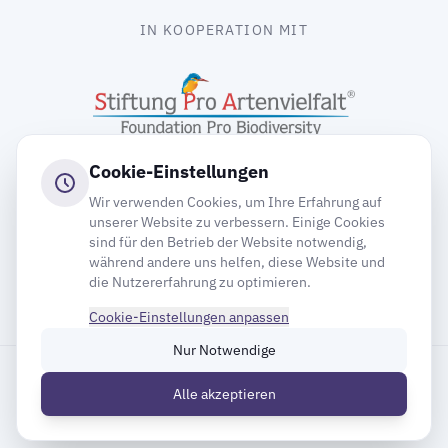
IN KOOPERATION MIT
Cookie-Einstellungen
Wir verwenden Cookies, um Ihre Erfahrung auf
unserer Website zu verbessern. Einige Cookies
sind für den Betrieb der Website notwendig,
gooding
während andere uns helfen, diese Website und
die Nutzererfahrung zu optimieren.
Cookie-Einstellungen anpassen
Nur Notwendige
Impressum
Datenschutz
Cookie-Einstellungen
Alle akzeptieren
Inhaltsverzeichnis
© 2026 Deutsche Gesellschaft für Mauersegler e.V.