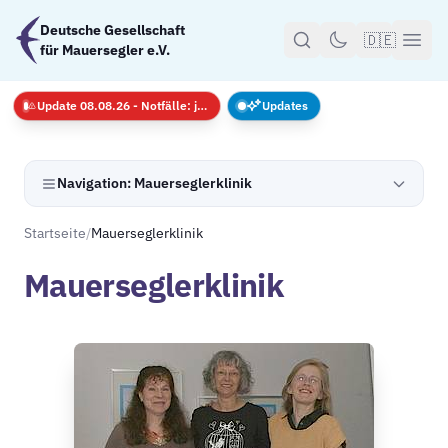
Zum Hauptinhalt springen
Deutsche Gesellschaft
🇩🇪
für Mauersegler e.V.
Update 08.08.26 - Notfälle: jederzeit · GS nur mit Anmeldug
Updates
Navigation: Mauerseglerklinik
Startseite
/
Mauerseglerklinik
Mauerseglerklinik