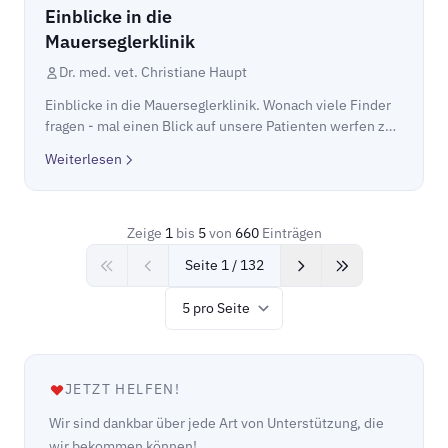
Einblicke in die
Mauerseglerklinik
Dr. med. vet. Christiane Haupt
Einblicke in die Mauerseglerklinik. Wonach viele Finder
fragen - mal einen Blick auf unsere Patienten werfen zu
dürfen - das könnt Ihr hier nun tun: Vor wenigen Tagen
Weiterlesen
war Sat1 bei uns zu Besuch und ha...
Zeige
1
bis
5
von
660
Einträgen
Seite 1 / 132
Items per page
JETZT HELFEN!
Wir sind dankbar über jede Art von Unterstützung, die
wir bekommen können!