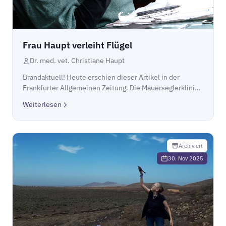
Frau Haupt verleiht Flügel
Dr. med. vet. Christiane Haupt
Brandaktuell! Heute erschien dieser Artikel in der
Frankfurter Allgemeinen Zeitung. Die Mauerseglerklinik
schaut ein kleines bisschen hoffnungsvoller in die
Weiterlesen
Zukunft.Frau Haupt verleiht Flügel
Archiviert
30. Nov 2025