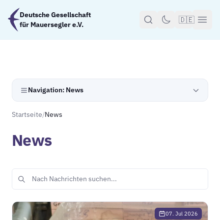
Zum Hauptinhalt springen
Deutsche Gesellschaft
🇩🇪
für Mauersegler e.V.
Navigation: News
Startseite
/
News
News
07. Jul 2026