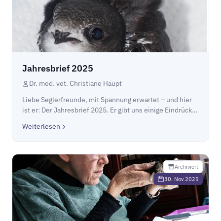
Jahresbrief 2025
Dr. med. vet. Christiane Haupt
Liebe Seglerfreunde, mit Spannung erwartet – und hier
ist er: Der Jahresbrief 2025. Er gibt uns einige Eindrücke
aus einem sehr turbulenten Jahr 2025 in unserer
Weiterlesen
Mauerseglerklinik. Wir hoffen er gefäl...
Archiviert
30. Nov 2025