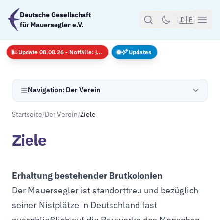
Zum Hauptinhalt springen
Deutsche Gesellschaft
🇩🇪
für Mauersegler e.V.
Update 08.08.26 - Notfälle: jederzeit · GS nur mit Anmeldug
Updates
Navigation: Der Verein
Startseite
/
Der Verein
/
Ziele
Ziele
Erhaltung bestehender Brutkolonien
Der Mauersegler ist standorttreu und bezüglich
seiner Nistplätze in Deutschland fast
ausschließlich auf die Bauwerke des Menschen