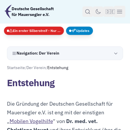
Zum Hauptinhalt springen
Deutsche Gesellschaft
🇩🇪
für Mauersegler e.V.
Ein erster Silberstreif - Nur Notfälle
Updates
Navigation: Der Verein
Startseite
/
Der Verein
/
Entstehung
Entstehung
Die Gründung der Deutschen Gesellschaft für
Mauersegler e.V. ist eng mit der einstigen
„
Mobilen Vogelhilfe
“ von
Dr. med. vet.
Christiane Haupt
und ihrer Entwicklung über die