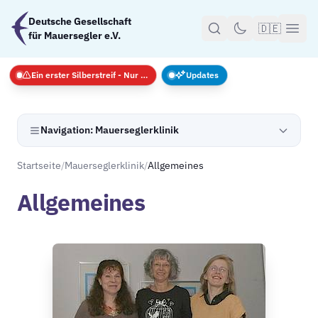
Zum Hauptinhalt springen
Deutsche Gesellschaft
🇩🇪
für Mauersegler e.V.
Ein erster Silberstreif - Nur Notfälle
Updates
Navigation: Mauerseglerklinik
Startseite
/
Mauerseglerklinik
/
Allgemeines
Allgemeines