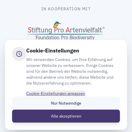
IN KOOPERATION MIT
Cookie-Einstellungen
Wir verwenden Cookies, um Ihre Erfahrung auf
unserer Website zu verbessern. Einige Cookies
sind für den Betrieb der Website notwendig,
gooding
während andere uns helfen, diese Website und
die Nutzererfahrung zu optimieren.
Cookie-Einstellungen anpassen
Nur Notwendige
Impressum
Datenschutz
Cookie-Einstellungen
Alle akzeptieren
Inhaltsverzeichnis
© 2026 Deutsche Gesellschaft für Mauersegler e.V.