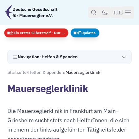
Zum Hauptinhalt springen
Deutsche Gesellschaft
🇩🇪
für Mauersegler e.V.
Ein erster Silberstreif - Nur Notfälle
Updates
Navigation: Helfen & Spenden
Startseite
/
Helfen & Spenden
/
Mauerseglerklinik
Mauerseglerklinik
Die Mauerseglerklinik in Frankfurt am Main-
Griesheim sucht stets nach HelferInnen, die sich
in einem der links aufgeführten Tätigkeitsfelder
engagieren möchten.