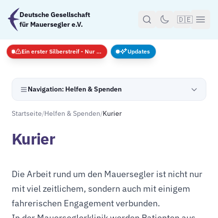
Zum Hauptinhalt springen
Deutsche Gesellschaft
🇩🇪
für Mauersegler e.V.
Ein erster Silberstreif - Nur Notfälle
Updates
Navigation: Helfen & Spenden
Startseite
/
Helfen & Spenden
/
Kurier
Kurier
Die Arbeit rund um den Mauersegler ist nicht nur
mit viel zeitlichem, sondern auch mit einigem
fahrerischen Engagement verbunden.
In der Mauerseglerklinik werden Patienten aus