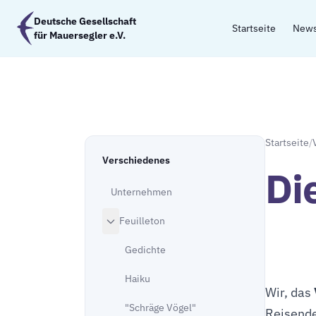
Zum Hauptinhalt springen
Deutsche Gesellschaft
Startseite
New
für Mauersegler e.V.
Startseite
/
Verschiedenes
Di
Unternehmen
Feuilleton
Gedichte
Haiku
Wir, das
"Schräge Vögel"
Reisende