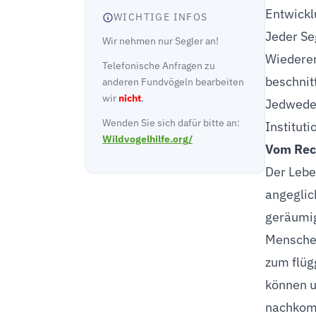
Entwicklu
WICHTIGE INFOS
Jeder Se
Wir nehmen nur Segler an!
Wiederer
Telefonische Anfragen zu
beschnit
anderen Fundvögeln bearbeiten
wir
nicht
.
Jedwede 
Wenden Sie sich dafür bitte an:
Institut
Wildvogelhilfe.org/
Vom Rec
Der Lebe
angeglic
geräumig
Menschen
zum flüg
können u
nachkom