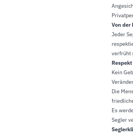
Angesich
Privatper
Von der 
Jeder Se
respektie
verfrüht
Respekt 
Kein Geb
Veränder
Die Mens
friedlic
Es werde
Segler v
Seglerkl