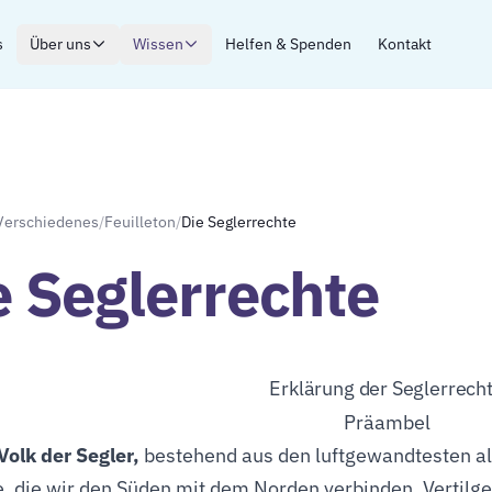
s
Über uns
Wissen
Helfen & Spenden
Kontakt
Verschiedenes
/
Feuilleton
/
Die Seglerrechte
e Seglerrechte
Erklärung der Seglerrech
Präambel
Volk der Segler,
bestehend aus den luftgewandtesten al
, die wir den Süden mit dem Norden verbinden, Vertilger