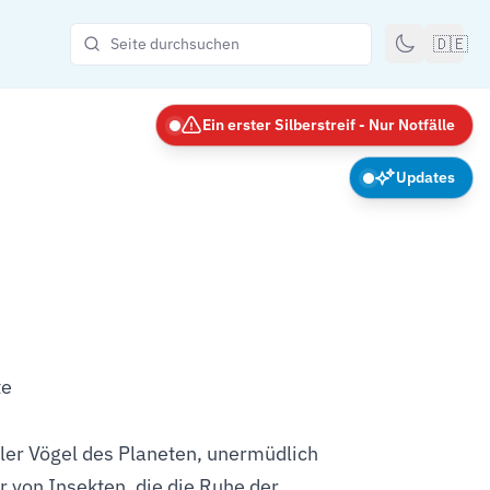
🇩🇪
Ein erster Silberstreif - Nur Notfälle
Updates
te
ler Vögel des Planeten, unermüdlich
 von Insekten, die die Ruhe der