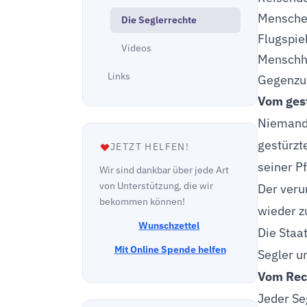
Menschen
Die Seglerrechte
Flugspie
Videos
Menschhe
Links
Gegenzug
Vom ges
Niemand 
gestürzt
JETZT HELFEN!
seiner P
Wir sind dankbar über jede Art
von Unterstützung, die wir
Der verun
bekommen können!
wieder z
Wunschzettel
Die Staa
Mit Online Spende helfen
Segler u
Vom Rec
Jeder Se