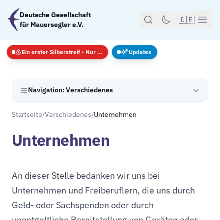
Zum Hauptinhalt springen
Deutsche Gesellschaft
🇩🇪
für Mauersegler e.V.
Ein erster Silberstreif - Nur Notfälle
Updates
Navigation: Verschiedenes
Startseite
/
Verschiedenes
/
Unternehmen
Unternehmen
An dieser Stelle bedanken wir uns bei
Unternehmen und Freiberuflern, die uns durch
Geld- oder Sachspenden oder durch
unentgeltliche Bereitstellung von Geräten oder