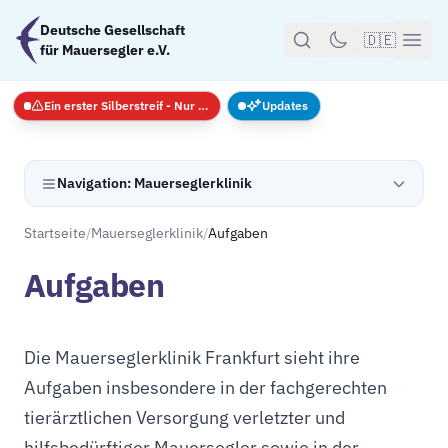
Zum Hauptinhalt springen
Deutsche Gesellschaft
🇩🇪
für Mauersegler e.V.
Ein erster Silberstreif - Nur Notfälle
Updates
Navigation: Mauerseglerklinik
Startseite
/
Mauerseglerklinik
/
Aufgaben
Aufgaben
Die Mauerseglerklinik Frankfurt sieht ihre
Aufgaben insbesondere in der fachgerechten
tierärztlichen Versorgung verletzter und
hilfsbedürftiger Mauersegler sowie in der