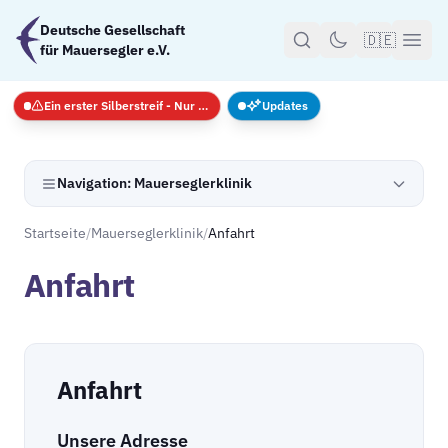
Zum Hauptinhalt springen
Deutsche Gesellschaft
🇩🇪
für Mauersegler e.V.
Ein erster Silberstreif - Nur Notfälle
Updates
Navigation: Mauerseglerklinik
Startseite
/
Mauerseglerklinik
/
Anfahrt
Anfahrt
Anfahrt
Unsere Adresse